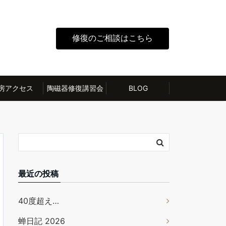
修復のご相談はこちら
房アクセス
陶磁器修復講習会
BLOG
最近の投稿
40度超え…
蝉日記 2026