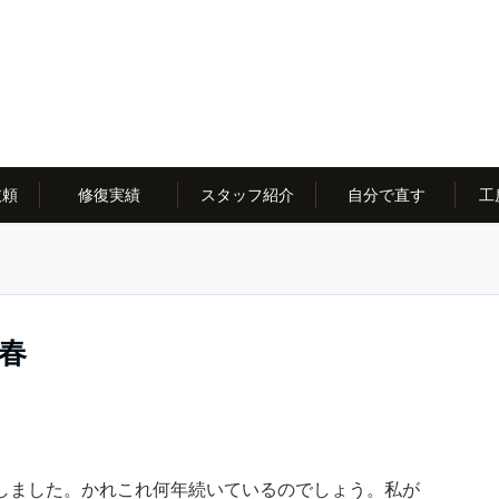
依頼
修復実績
スタッフ紹介
自分で直す
工
新春
しました。かれこれ何年続いているのでしょう。私が