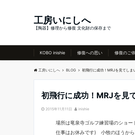
工房いにしへ
【陶器】修理から修復 文化財の保存まで
KOBO inishie
修復への思い
修復のご
工房いにしへ
BLOG
初飛行に成功！MRJを見てしま
初飛行に成功！MRJを見
2015年11月11日
inishie
場所は竜泉寺ゴルフ練習場のショー
仕事はお休みです) 小牧のほうか