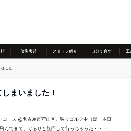
依頼
修復実績
スタッフ紹介
自分で直す
工
いました！
てしまいました！
トコース @名古屋市守山区。独りゴルフ中（爆 本日
ら飛んできて、ぐるりと旋回して行っちゃった・・・