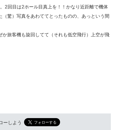
た。2回目は2ホール目真上を！！かなり近距離で機体
た（驚）写真をあわててとったものの、あっという間
ぜか旅客機も旋回してて（それも低空飛行）上空が飛
。
フォローしよう