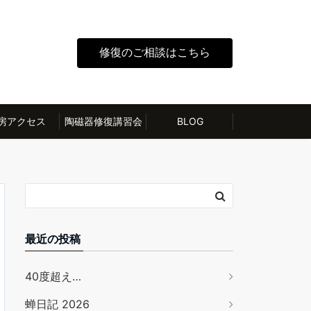
修復のご相談はこちら
房アクセス
陶磁器修復講習会
BLOG
最近の投稿
40度超え…
蝉日記 2026