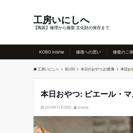
工房いにしへ
【陶器】修理から修復 文化財の保存まで
KOBO inishie
修復への思い
修復のご
工房いにしへ
BLOG
本日のおやつ,お酒,肴
本日お
本日おやつ: ピエール・
2019年11月26日
inishie