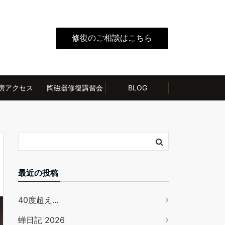
修復のご相談はこちら
房アクセス
陶磁器修復講習会
BLOG
最近の投稿
40度超え…
蝉日記 2026