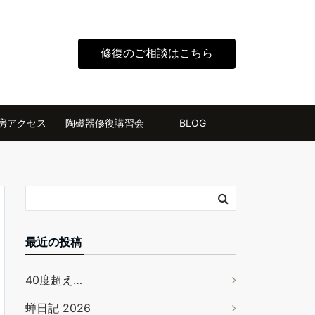
修復のご相談はこちら
房アクセス
陶磁器修復講習会
BLOG
最近の投稿
40度超え…
蝉日記 2026