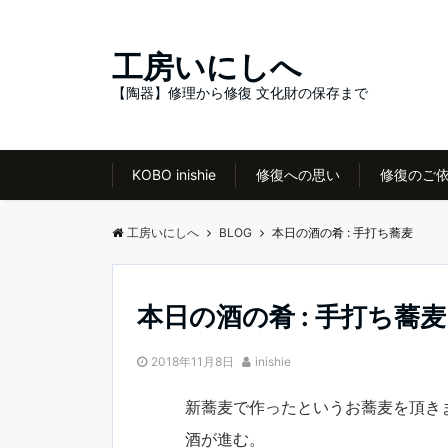
工房いにしへ
【陶器】修理から修復 文化財の保存まで
KOBO inishie
修復への思い
修復のご
工房いにしへ
BLOG
本日の酒の肴 : 手打ち蕎麦
本日の酒の肴 : 手打ち蕎麦
2018年11月8日
inishie
新蕎麦で作ったというお蕎麦を頂き
酒が進む。