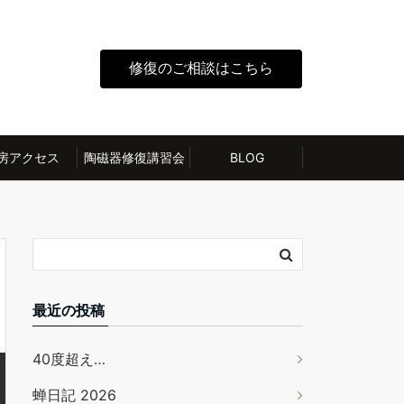
修復のご相談はこちら
房アクセス
陶磁器修復講習会
BLOG
最近の投稿
40度超え…
蝉日記 2026