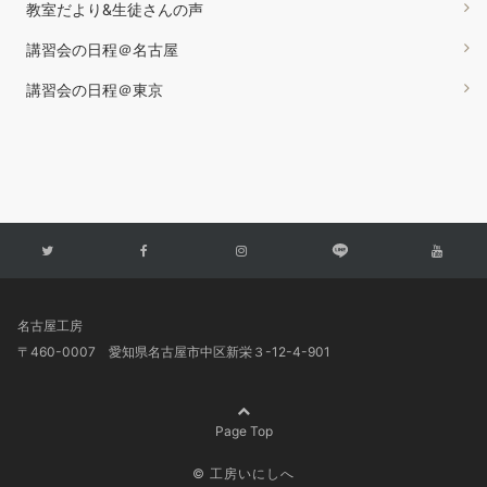
教室だより&生徒さんの声
講習会の日程＠名古屋
講習会の日程＠東京
名古屋工房
〒460-0007 愛知県名古屋市中区新栄３-12-4-901
Page Top
© 工房いにしへ