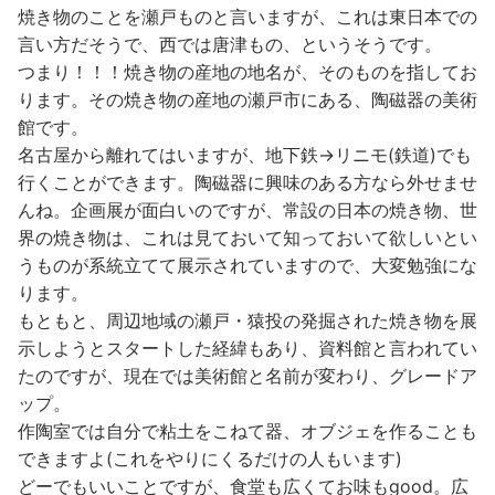
焼き物のことを瀬戸ものと言いますが、これは東日本での
言い方だそうで、西では唐津もの、というそうです。
つまり！！！焼き物の産地の地名が、そのものを指してお
ります。その焼き物の産地の瀬戸市にある、陶磁器の美術
館です。
名古屋から離れてはいますが、地下鉄→リニモ(鉄道)でも
行くことができます。陶磁器に興味のある方なら外せませ
んね。企画展が面白いのですが、常設の日本の焼き物、世
界の焼き物は、これは見ておいて知っておいて欲しいとい
うものが系統立てて展示されていますので、大変勉強にな
ります。
もともと、周辺地域の瀬戸・猿投の発掘された焼き物を展
示しようとスタートした経緯もあり、資料館と言われてい
たのですが、現在では美術館と名前が変わり、グレードア
ップ。
作陶室では自分で粘土をこねて器、オブジェを作ることも
できますよ(これをやりにくるだけの人もいます)
どーでもいいことですが、食堂も広くてお味もgood。広