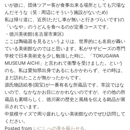
いが故に、団体ツアー客が食事出来る場所としても穴場な
んだそうな（笑 : 周辺にそういう施設がないため)
私は帰り道に、近所(ただし車が無いと行きづらいです)の
「いなや」のうどんを食べるのが定番コースです。
・徳川美術館(名古屋市東区)
ここは陶磁器を見るというよりは、世界的にも名前が轟い
ている美術館なのではと思います。私がサザビーズの専門
学校で日本美術史を少し勉強した時に、「TOKUGAWA
MUSEUM AICHI」と言われて衝撃を受けました。という
のも、私は愛知県出身であるにもかかわらず、その時は、
まだ訪れたことが無かったからです。
源氏物語絵巻(国宝)が一番有名な所蔵品です。常設ではな
いので、なかなかお目にかかれないのですが、その他の所
蔵品も素晴らしく、徳川家の歴史と風格を伝える銘品が展
示されています。
中規模サイズで周り疲れしない美術館なのでぜひ訪問して
ください。
Posted from
いにしへの美を蘇らせる.