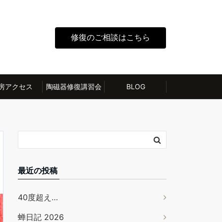
修復のご相談はこちら
房アクセス
陶磁器修復講習会
BLOG
最近の投稿
40度超え…
蝉日記 2026