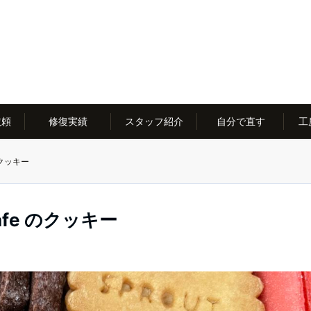
依頼
修復実績
スタッフ紹介
自分で直す
工
のクッキー
afe のクッキー