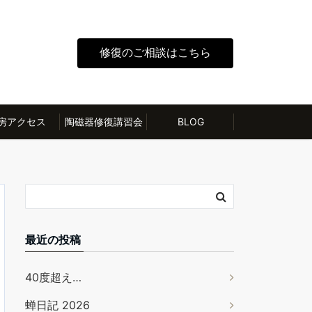
修復のご相談はこちら
房アクセス
陶磁器修復講習会
BLOG
最近の投稿
40度超え…
蝉日記 2026