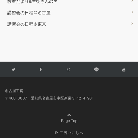
教室だより&生徒さんの声
講習会の日程＠名古屋
講習会の日程＠東京
名古屋工房
〒460-0007 愛知県名古屋市中区新栄３-12-4-901
Page Top
© 工房いにしへ