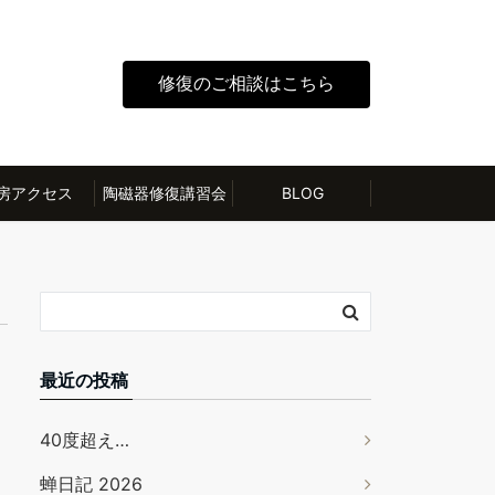
修復のご相談はこちら
房アクセス
陶磁器修復講習会
BLOG
最近の投稿
40度超え…
蝉日記 2026