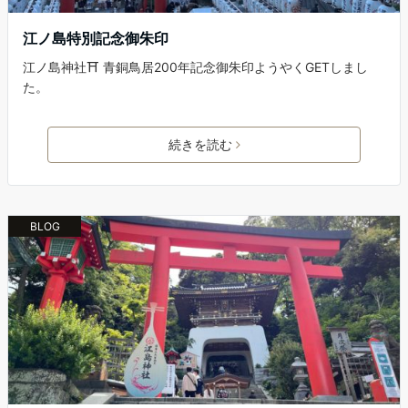
江ノ島特別記念御朱印
江ノ島神社⛩ 青銅鳥居200年記念御朱印ようやくGETしまし
た。
続きを読む
BLOG