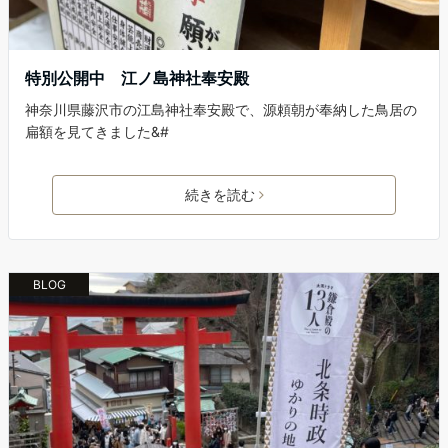
特別公開中 江ノ島神社奉安殿
神奈川県藤沢市の江島神社奉安殿で、源頼朝が奉納した鳥居の
扁額を見てきました&#
続きを読む
BLOG