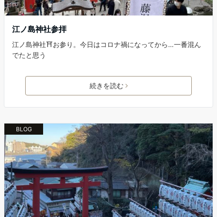
江ノ島神社参拝
江ノ島神社⛩お参り。今日はコロナ禍になってから…一番混ん
でたと思う
続きを読む
BLOG