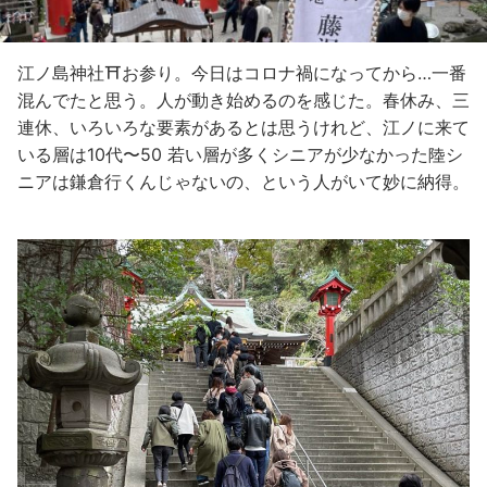
江ノ島神社⛩お参り。今日はコロナ禍になってから…一番
混んでたと思う。人が動き始めるのを感じた。春休み、三
連休、いろいろな要素があるとは思うけれど、江ノに来て
いる層は10代〜50 若い層が多くシニアが少なかった陸シ
ニアは鎌倉行くんじゃないの、という人がいて妙に納得。