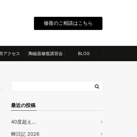
修復のご相談はこちら
房アクセス
陶磁器修復講習会
BLOG
最近の投稿
40度超え…
蝉日記 2026