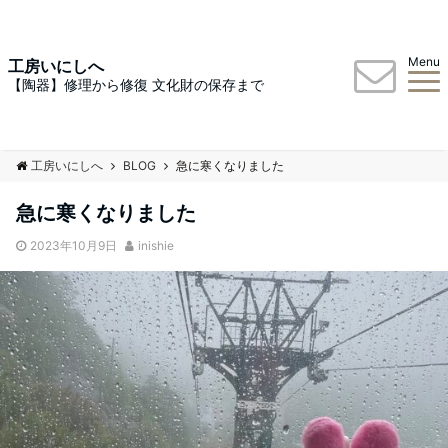
Menu
工房いにしへ
【陶器】修理から修復 文化財の保存まで
工房いにしへ
BLOG
急に寒くなりました
急に寒くなりました
2023年10月9日
inishie