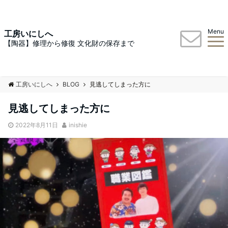
Menu
工房いにしへ
【陶器】修理から修復 文化財の保存まで
工房いにしへ
BLOG
見逃してしまった方に
見逃してしまった方に
2022年8月11日
inishie