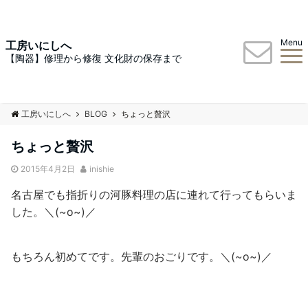
Menu
工房いにしへ
【陶器】修理から修復 文化財の保存まで
工房いにしへ
BLOG
ちょっと贅沢
ちょっと贅沢
2015年4月2日
inishie
名古屋でも指折りの河豚料理の店に連れて行ってもらいま
した。＼(~o~)／
もちろん初めてです。先輩のおごりです。＼(~o~)／