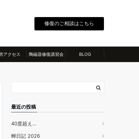
修復のご相談はこちら
房アクセス
陶磁器修復講習会
BLOG
最近の投稿
40度超え…
蝉日記 2026