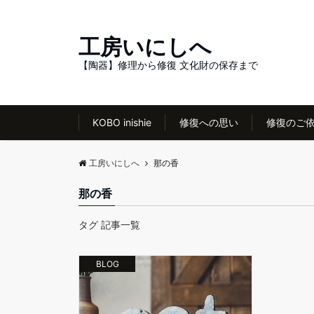
工房いにしへ
【陶器】修理から修復 文化財の保存まで
KOBO inishie
修復への思い
修復のご
工房いにしへ
那の香
那の香
タグ 記事一覧
BLOG