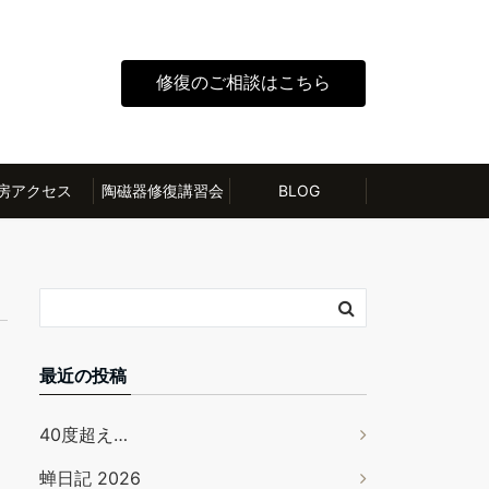
修復のご相談はこちら
房アクセス
陶磁器修復講習会
BLOG
最近の投稿
40度超え…
蝉日記 2026