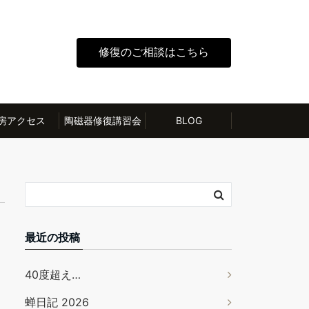
修復のご相談はこちら
房アクセス
陶磁器修復講習会
BLOG
最近の投稿
40度超え…
蝉日記 2026