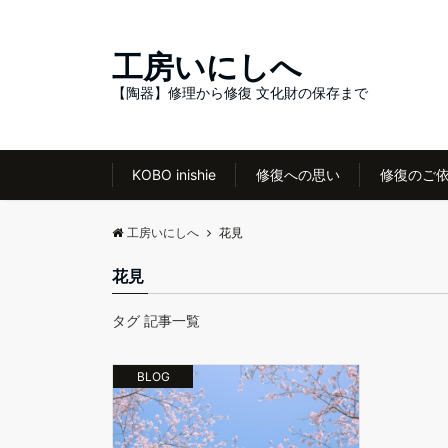
工房いにしへ
【陶器】修理から修復 文化財の保存まで
KOBO inishie
修復への思い
修復のご
工房いにしへ
花見
花見
タグ 記事一覧
BLOG