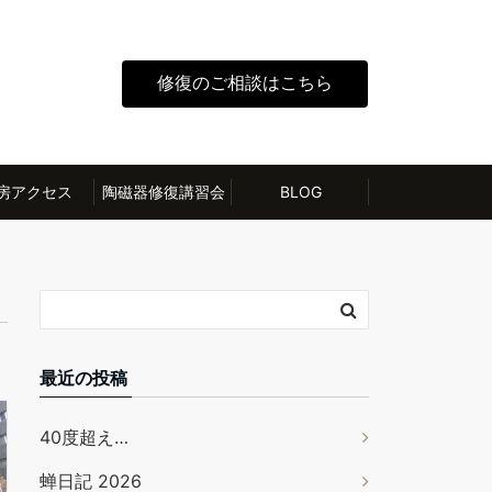
修復のご相談はこちら
房アクセス
陶磁器修復講習会
BLOG
最近の投稿
40度超え…
蝉日記 2026