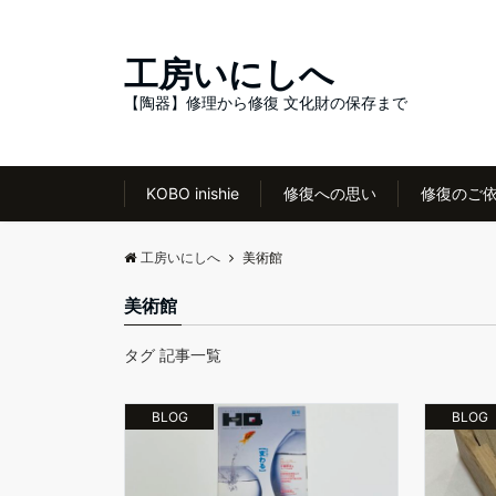
工房いにしへ
【陶器】修理から修復 文化財の保存まで
KOBO inishie
修復への思い
修復のご
工房いにしへ
美術館
美術館
タグ 記事一覧
BLOG
BLOG