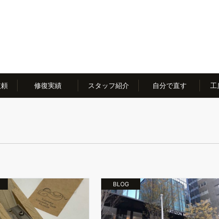
依頼
修復実績
スタッフ紹介
自分で直す
工
BLOG