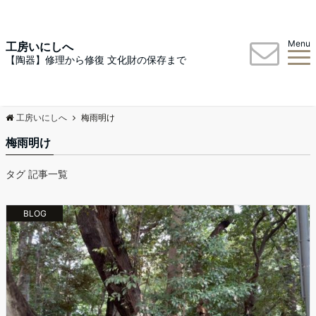
Menu
工房いにしへ
【陶器】修理から修復 文化財の保存まで
工房いにしへ
梅雨明け
梅雨明け
タグ 記事一覧
BLOG