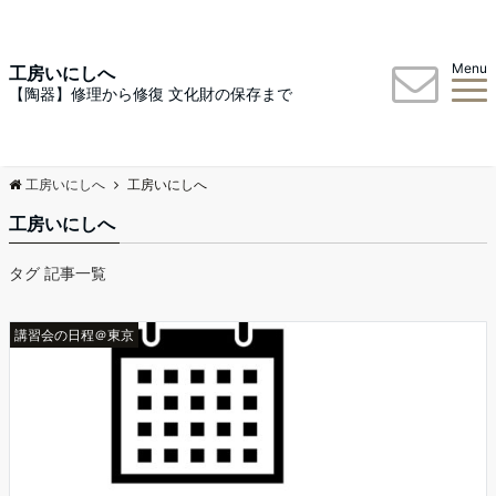
Menu
工房いにしへ
【陶器】修理から修復 文化財の保存まで
工房いにしへ
工房いにしへ
工房いにしへ
タグ 記事一覧
講習会の日程＠東京