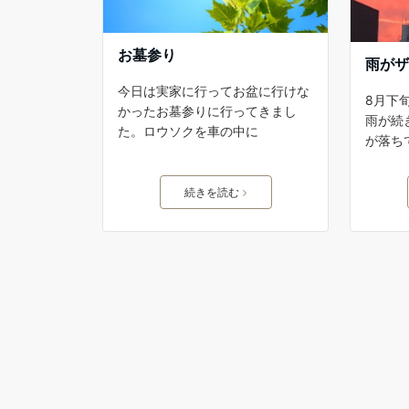
‪お墓参り
雨が
今日は実家に行ってお盆に行けな
8月下
かったお墓参りに行ってきまし
雨が続
た。ロウソクを車の中に
が落ち
続きを読む