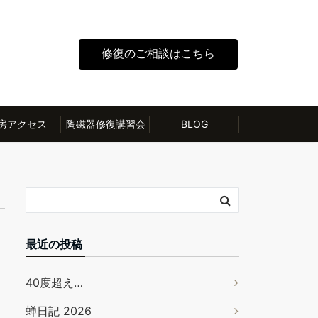
修復のご相談はこちら
房アクセス
陶磁器修復講習会
BLOG
最近の投稿
40度超え…
蝉日記 2026