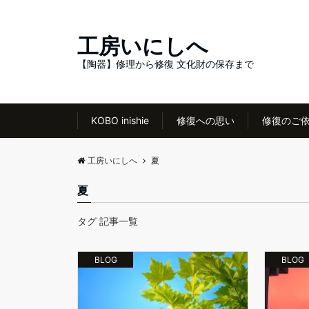
工房いにしへ
【陶器】修理から修復 文化財の保存まで
KOBO inishie
修復への思い
修復のご
工房いにしへ
夏
夏
タグ 記事一覧
BLOG
BLOG