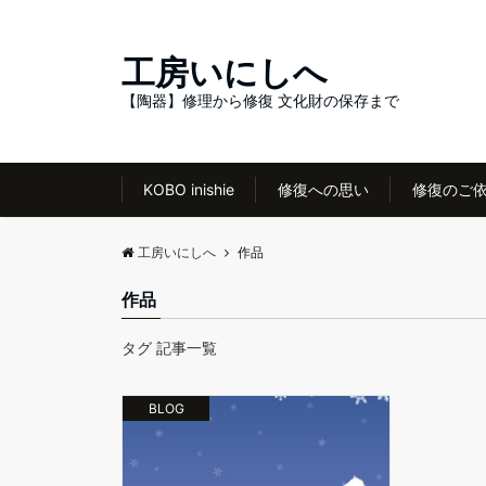
工房いにしへ
【陶器】修理から修復 文化財の保存まで
KOBO inishie
修復への思い
修復のご
工房いにしへ
作品
作品
タグ 記事一覧
BLOG