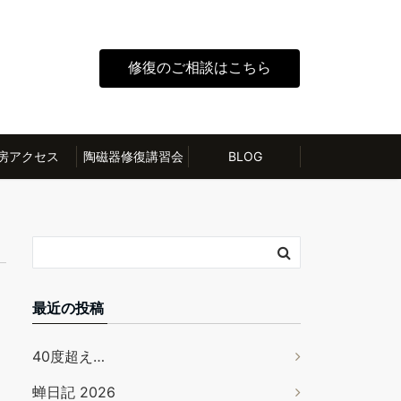
修復のご相談はこちら
房アクセス
陶磁器修復講習会
BLOG
最近の投稿
40度超え…
蝉日記 2026