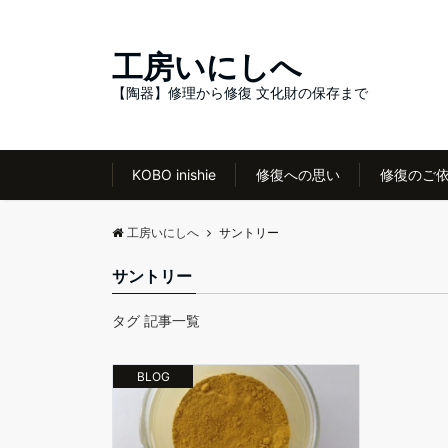
工房いにしへ
【陶器】修理から修復 文化財の保存まで
KOBO inishie
修復への思い
修復のご
工房いにしへ
サントリー
サントリー
タグ 記事一覧
BLOG