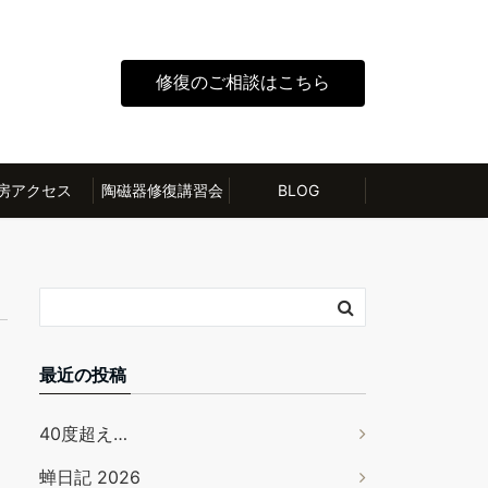
修復のご相談はこちら
房アクセス
陶磁器修復講習会
BLOG
最近の投稿
40度超え…
蝉日記 2026