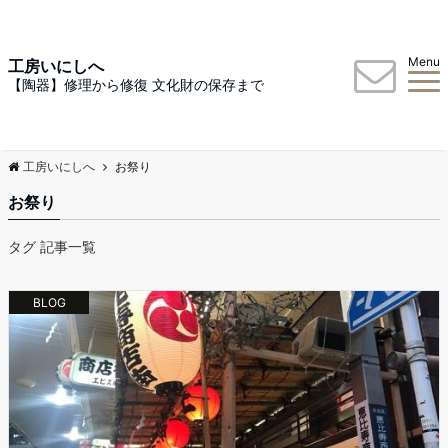
Menu
工房いにしへ
【陶器】修理から修復 文化財の保存まで
工房いにしへ
お祭り
お祭り
タグ 記事一覧
BLOG