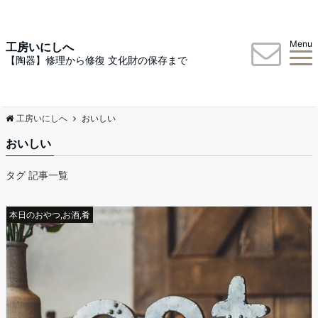
Menu
工房いにしへ
【陶器】修理から修復 文化財の保存まで
工房いにしへ
おいしい
おいしい
タグ 記事一覧
本日のおやつ,お酒,肴